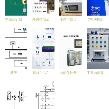
掌握选矿自
郑州裕恒全
东莞市寮步
2019中国
动化，走遍
自动包装机
瑞洋自动化
自动化大会
天下都不怕
助力行业升
设备厂 专
探讨自动化
——论自动
级的自控设
业供应高效
于现在的技
化控制系统
备专家
自动化控制
术与未来的
的重要性
设备
前瞻
基于
解析PLC在
自动化计量
工业自动化
Rockwell自
工业自动化
控制系统
系统集成与
动化技术的
中的核心地
皮带秤与电
自动化控制
竖炉焙烧过
位 从数据
子皮带秤在
设备应用
程综合自动
采集到精准
其他行业的